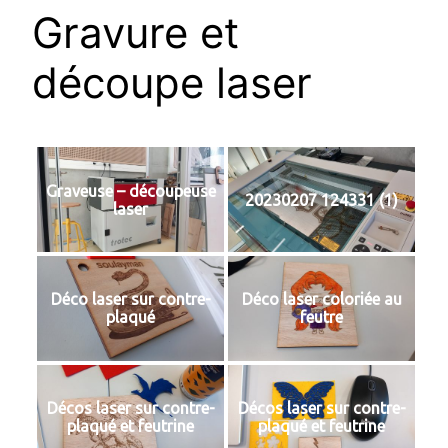
Gravure et
découpe laser
Graveuse – découpeuse
20230207 124331 (1)
laser
Déco laser sur contre-
Déco laser coloriée au
plaqué
feutre
Décos laser sur contre-
Décos laser sur contre-
plaqué et feutrine
plaqué et feutrine