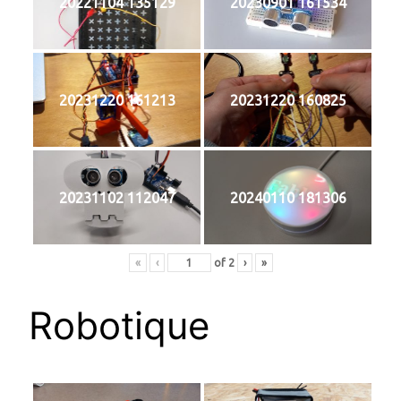
20221104 135129
20230901 161534
20231220 161213
20231220 160825
20231102 112047
20240110 181306
«
‹
of
2
›
»
Robotique