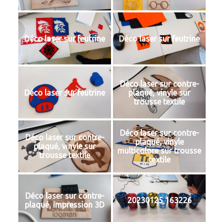
Déco laser sur feutrine
Déco laser sur feutrine
Déco laser sur contre-
Déco laser sur feutrine
plaqué, vinyle sur
trousse textile
Déco laser sur contre-
Déco laser sur contre-
plaqué, vinyle
plaqué, vinyle sur
multicolore sur trousse
trousse textile
textile
Déco laser sur contre-
20230125 163226
plaqué, impression 3D