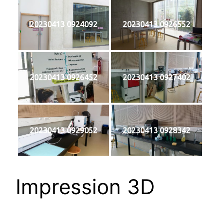
20230413 0924092
20230413 0926552
20230413 0926452
20230413 0927402
20230413 0929052
20230413 0928342
Impression 3D