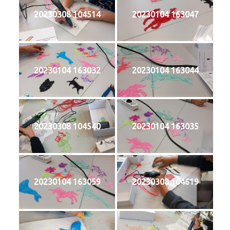
20230308 104514
20230104 163047
20230104 163032
20230104 163044
20230308 104540
20230104 163035
20230104 163059
20230308 104619