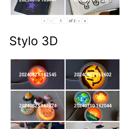
«
‹
of
2
›
»
Stylo 3D
20240823 162545
20240823 162602
20240823 162824
20240710 162044