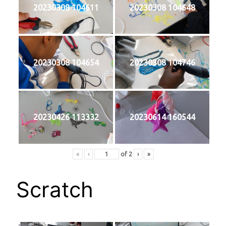
20230308 104611
20230308 104648
20230308 104654
20230308 104746
20230426 113332
20230614 160544
«
‹
of
2
›
»
Scratch