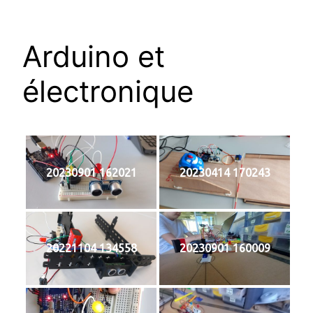
Arduino et
électronique
20230901 162021
20230414 170243
20221104 134558
20230901 160009