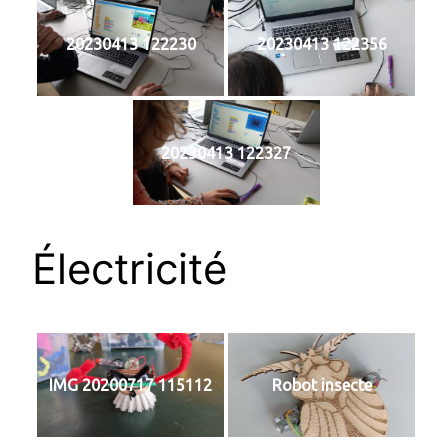
20230413 122230
20230413 122356
20230413 122327
Électricité
IMG 20200717 115112
Robot insecte