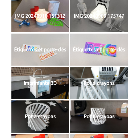
IMG 20240910 151312
IMG 20240909 175747
Étiquettes et porte-clés
Étiquettes et porte-clés
Imprimante 3D
Pot à crayons
Pot à crayons
Pot à crayons