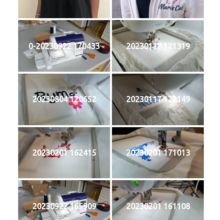
0-20230922 170433
20230117 121319
20230804 120652
20230117 122149
20230201 162415
20230201 171013
20230922 165909
20230201 161108