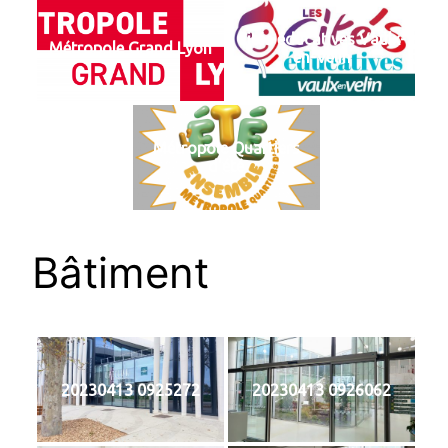
Cités éducatives Vaulx-
Métropole Grand Lyon
en-Velin
Métropole Quartiers
d’été
Bâtiment
20230413 0925272
20230413 0926062