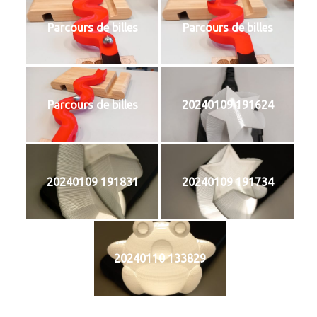
Parcours de billes
Parcours de billes
Parcours de billes
20240109 191624
20240109 191831
20240109 191734
20240110 133829