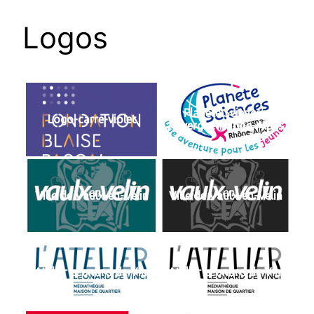
Logos
Planète Sciences
Logo-carre-violet
Auvergne-Rhône-Alpes
Ville de Vaulx-en-Velin
Ville de Vaulx-en-Velin
L’Atelier Léonard de Vinci
L’Atelier Léonard de Vinci