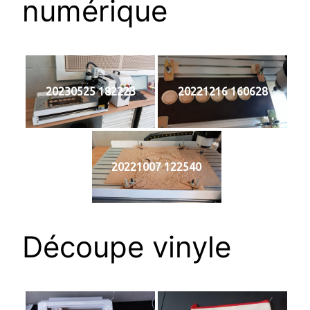
numérique
20230525 182223
20221216 160628
20221007 122540
Découpe vinyle