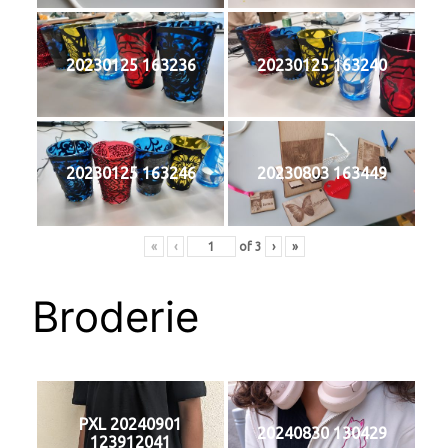
20230125 163236
20230125 163240
20230125 163246
20230803 163449
«
‹
of
3
›
»
Broderie
PXL 20240901
20240830 130429
123912041