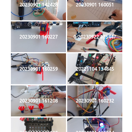
20230901 142428
20230901 160051
20230901 160227
0-20230922 175447
20230901 160259
20221104 134845
20230901 161208
20230901 160232