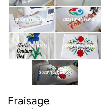
20231014 123121
20231014 122915
20231107 142631
20231107 160924
20231107 160424
Fraisage