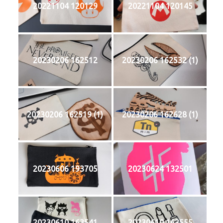
20221104 120129
20221104 120145
20230206 162512
20230206 162532 (1)
20230206 162519 (1)
20230206 162628 (1)
20230606 193705
20230624 132501
20230610 163541
20230610 163555