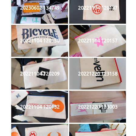
20230602 134749
20221104 120137
20221104 120150
20221104 120157
20221104 120209
20221220 123158
20221104 120132
20221220 123003