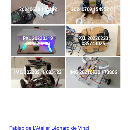
20240628 110102
20240709 154952 (1)
PXL 20220319
PXL 20220223
043620280
085743025
IMG 20220511 083122
IMG 20210530 173806
Fablab de L'Atelier Léonard de Vinci